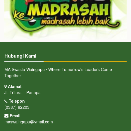
Hubungi Kami
MA Swasta Waingapu ⋅ Where Tomorrow's Leaders Come
Together
Alamat
Jl. Tritura – Panapa
Telepon
(0387) 62203
Email
maswaingapu@ymail.com