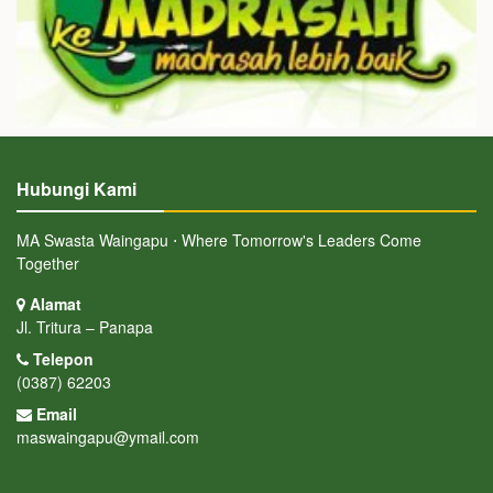
Hubungi Kami
MA Swasta Waingapu ⋅ Where Tomorrow's Leaders Come
Together
Alamat
Jl. Tritura – Panapa
Telepon
(0387) 62203
Email
maswaingapu@ymail.com