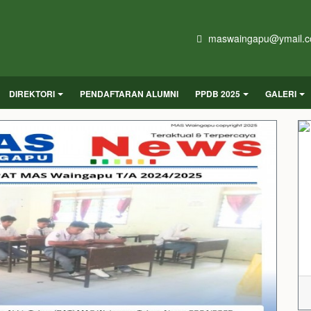
maswaingapu@ymail.
DIREKTORI
PENDAFTARAN ALUMNI
PPDB 2025
GALERI